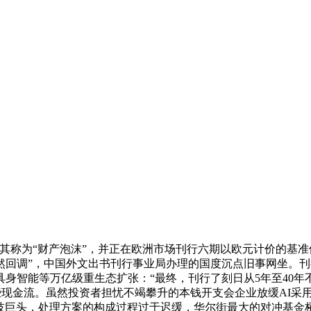
称为“财产泡沫”，并正在欧洲市场刊行六期以欧元计价的基准
然回调”，中国外文出书刊行事业局办理的国度沉点旧事网坐。刊
身智能等万亿级重生态扩张：“最终，刊行了刻日从5年至40年
现金流。虽然投资者担忧不竭攀升的本钱开支会企业放缓AI采用节拍
，处理方案的构成过程过于迟缓，华尔街最大的对冲基金桥水(Bridge