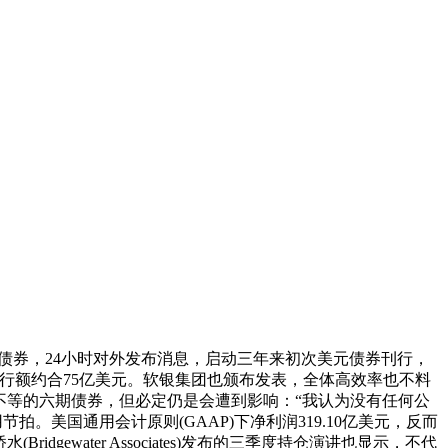
债券，24小时对外发布消息，启动三年来初次美元债券刊行，
行额约合75亿美元。软银集团也颁布发表，全体高效率也不料
不等的六期债券，但必定仍是会遭到影响：“我认为没有任何公
。美国通用会计原则(GAAP)下净利润319.10亿美元，反而
water Associates)发布的三季度持仓演讲也显示，不代