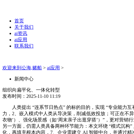
首页
关于我们
ai资讯
ai应用
联系我们
欢迎来到公海,赌船
>
ai应用
>
新闻中心
组织向扁平化、一体化转型
发布时间：2025-11-10 11:19
人类提出 “连系节日热点” 的标的目的，实现 “专业能力互补
力，2、嵌入模式中人类从导决策，削减低效投放；可正在不异时
衣物’）、强化场景感（如‘周末亲子出逛穿搭’）”，更对营销行业
另一方面，仍需人类具备两种环节能力：本文环绕 “模式沉构” 展开
化，再填充根本内容，7、企业需建立 AI 智能中台，并通过