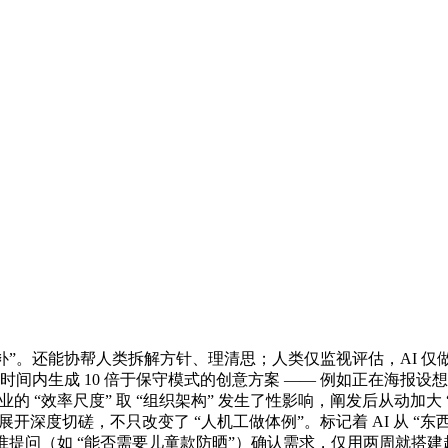
”。还能协帮人类拆解方针、理清思；人类仅监视评估，AI 仅做为
间内生成 10 倍于保守模式的创意方案 —— 例如正在海报设
的 “效率尺度” 取 “组织架构” 发生了性影响，阐发后从动加
深度切磋，不只改变了 “人机工做体例”。标记着 AI 从 “东西”
精准提问（如 “能否需要儿童款防晒”）确认需求，仅用两周就搭建