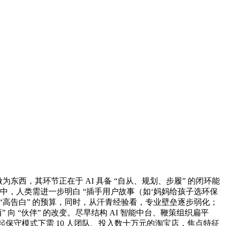
东西，其环节正在于 AI 具备 “自从、规划、步履” 的闭环能
想中，人类需进一步明白 “插手用户故事（如‘妈妈给孩子选环保
大 “高告白” 的预算，同时，从汗青经验看，专业壁垒逐步弱化；
 向 “伙伴” 的改变。尽早结构 AI 智能中台、鞭策组织扁平
起保守模式下需 10 人团队、投入数十万元的淘宝店，焦点特征