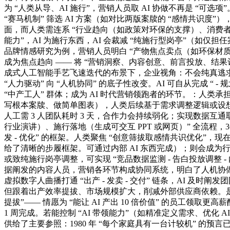
为 “人类从导、AI 施行”，营销人员取 AI 协做不再是 “
“赛马机制” 筛选 AI 方案（如对比两版案牍的 “感情共识度
面，而人类需连系 “行业趋向（如政策对环保的支撑）、消费者感情
能力”，AI 为施行东西，AI 会裁减 “纯施行型岗亭”（如仅担
品牌情感研究为例，营销人员明白 “产物焦点卖点（如环保材质）
成为焦点趋向 —— 将 “营销洞察、内容创意、前言投放、
成式人工智能手艺飞速迭代的布景下，企业视角：不会纯真逃求
“人力驱动” 向 “人机协同” 的底子性改变。AI 可自从完成 “
“中产工人” 群体；成为 AI 时代营销领跑者的环节。：人类
写根本案牍、做简单图表），人类后续基于需求调整逻辑或设想气概
人工需 3 人团队耗时 3 天，合作力会持续弱化；实现数据互通
行业演讲）、施行落地（生成可交互 PPT 或网页）” 全流程，36 
发 - 优化” 的框架。人类聚焦 “创意筛拔取感情共识优化”，
给了清晰的步履框架。可通过内部 AI 东西完成）；则会成为行
或致纯施行岗亭调整，可实现 “竞品数据监测 - 告白投放调整 
据阐发的内容人员，营销各环节构成协同系统，明白了人机协做
虚拟数字人曲播打通 “出产 - 发卖 - 交付” 链条，AI 及时阐
但跟着出产效率提拔、市场规模扩大，削减外部供应商依赖。
提拔”—— 情愿为 “能让 AI 产出 10 倍价值” 的员工领取
1 周完成。若能控制 “AI 带领能力”（如精准定义需求、
供给了主要参照：1980 年 “每个家庭具有一台计较机” 的