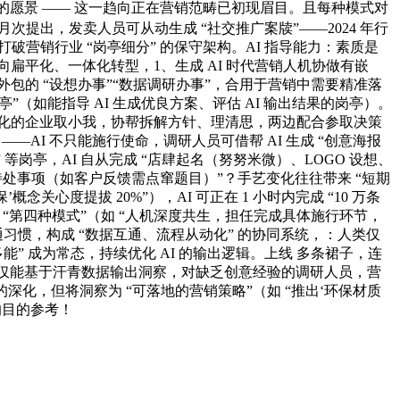
” 的愿景 —— 这一趋向正在营销范畴已初现眉目。且每种模式对
月次提出，发卖人员可从动生成 “社交推广案牍”——2024 年行
营销行业 “岗亭细分” 的保守架构。AI 指导能力：素质是
组织向扁平化、一体化转型，1、生成 AI 时代营销人机协做有嵌
包的 “设想办事”“数据调研办事”，合用于营销中需要精准落
”（如能指导 AI 生成优良方案、评估 AI 输出结果的岗亭）。
式变化的企业取小我，协帮拆解方针、理清思，两边配合参取决策
——AI 不只能施行使命，调研人员可借帮 AI 生成 “创意海报
岗亭，AI 自从完成 “店肆起名（努努米微）、LOGO 设想、
待处事项（如客户反馈需点窜题目）”？手艺变化往往带来 “短期
概念关心度提拔 20%”），AI 可正在 1 小时内完成 “10 万条
 “第四种模式”（如 “人机深度共生，担任完成具体施行环节，
通习惯，构成 “数据互通、流程从动化” 的协同系统，：人类仅
能” 成为常态，持续优化 AI 的输出逻辑。上线 多条裙子，连
AI 仅能基于汗青数据输出洞察，对缺乏创意经验的调研人员，营
深化，但将洞察为 “可落地的营销策略”（如 “推出‘环保材质
的目的参考！